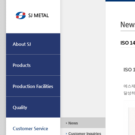
ISO 
ISO
에스
달성
News
Customer Inquiries